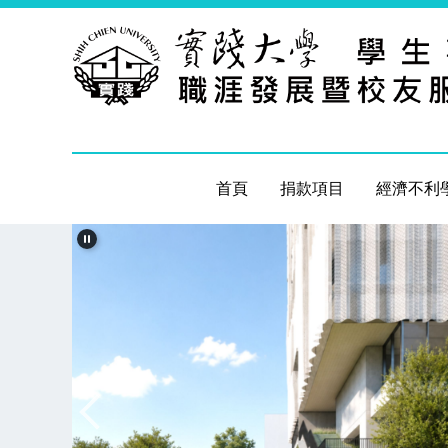
跳
到
主
要
內
容
區
首頁
捐款項目
經濟不利