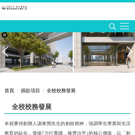
跳
到
主
要
內
容
區
首頁
捐款項目
全校校務發展
全校校務發展
本校秉持創辦人謝東閔先生的創校精神，強調學生專業與生活
教育的結合，發揚｢力行實踐，修齊治平｣的核心價值，以「創