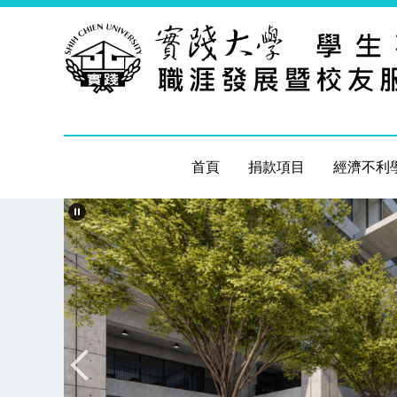
跳
到
主
要
內
容
區
首頁
捐款項目
經濟不利