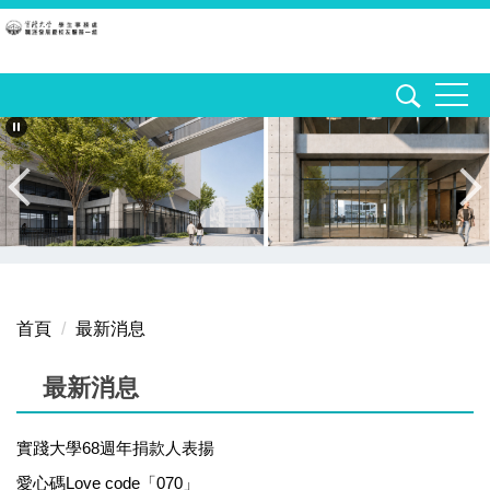
跳
到
主
要
內
容
區
首頁
最新消息
最新消息
實踐大學68週年捐款人表揚
愛心碼Love code「070」