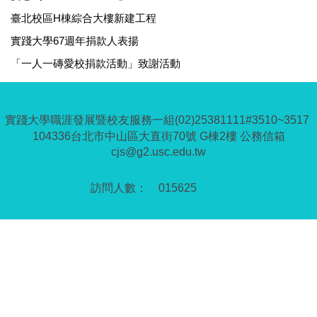
臺北校區H棟綜合大樓新建工程
實踐大學67週年捐款人表揚
「一人一磚愛校捐款活動」致謝活動
實踐大學職涯發展暨校友服務一組(02)25381111#3510~3517
104336台北市中山區大直街70號 G棟2樓 公務信箱
cjs@g2.usc.edu.tw
0
1
5
6
2
5